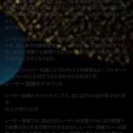
さらに、加工条件を最適化することで溶接焼けも抑えられれば、
電解研磨の工程を削減できます。こうした後処理工程の省略は、
生産性向上だけでなく、製造コストの低減にも大きく貢献するでし
ょう。
条件管理がしやすく自動化に適している
レーザー溶接は出力・波形・照射時間などをデジタル制御できる
ため、加工条件の数値管理とトレーサビリティの確保が容易です。
同じ条件で何度でも再現できるため、品質のばらつきが少なく、品
質保証もしやすくなります。
また、光ファイバー伝送によりロボットとの相性もよく、フルオート
メーション化にも対応できる点が大きな利点です。
レーザー溶接のデメリット
レーザー溶接のデメリットとしては、主に以下の4点が挙げられま
す。
安全対策が必須
レーザー溶接では、高出力のレーザー光を扱うため、目や皮膚へ
の影響を防ぐ安全対策が欠かせません。レーザー遮蔽カバーの設