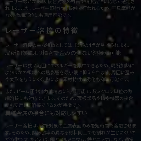
レーザーなどがあり、接合対象の材質や精度要件に応じて選定さ
れます。また、レーザー照射は非接触で行われるため、工具摩耗が
なく、微細部位にも適用可能です。
レーザー溶接の特徴
レーザー溶接の主な特徴としては、以下の4点が挙げられます。
局所加熱により精密で歪みの少ない溶接が可能
レーザーは狭い範囲にエネルギーを集中できるため、局所加熱に
よりほかの領域への熱影響を最小限に抑えられます。周囲に歪み
や変形を与えにくく、熱による素材特性の劣化も抑制可能です。
また、ビーム径や出力は精密に制御可能で、数ミクロン単位の微
細溶接にも対応できます。そのため、薄板部品や精密機器の接合
でも安定して溶接できるのが特徴です。
異種金属の接合にも対応しやすい
レーザー溶接は、溶接対象の金属表面のみを短時間で溶融させま
す。そのため、熱膨張率の異なる材料同士でも割れが生じにくいの
が特徴です。たとえば、銅とアルミニウム、鉄とニッケルなど、通常