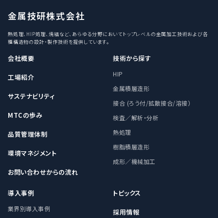
金属技研株式会社
熱処理、HIP処理、焼結など、あらゆる分野においてトップレベルの金属加工技術および各
種構造物の設計・製作技術を提供しています。
会社概要
技術から探す
HIP
工場紹介
金属積層造形
サステナビリティ
接合 (ろう付/拡散接合/溶接）
MTCの歩み
検査／解析・分析
熱処理
品質管理体制
樹脂積層造形
環境マネジメント
成形／機械加工
お問い合わせからの流れ
導入事例
トピックス
業界別導入事例
採用情報