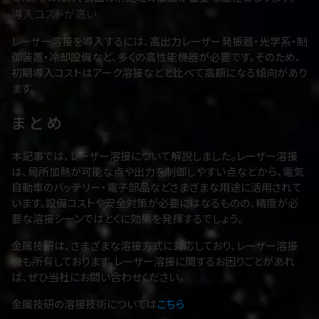
導入コストが高い
レーザー溶接を導入するには、高出力レーザー発振器・光学系・制
御装置・冷却設備など、多くの高性能機器が必要です。そのため、
初期導入コストはアーク溶接などと比べて高額になる傾向があり
ます。
まとめ
本記事では、レーザー溶接について解説しました。レーザー溶接
は、局所加熱が可能な点や出力を制御しやすい点などから、電気
自動車のバッテリー・電子部品などさまざまな用途に活用されて
います。設備コストや安全対策が必要にはなるものの、精度が必
要な溶接シーンではとくに効果を発揮するでしょう。
金属技研は、さまざまな溶接方式に対応しており、レーザー溶接
機も所有しております。レーザー溶接に関するお困りごとがあれ
ば、ぜひ当社にお問い合わせください。
金属技研の溶接技術については
こちら