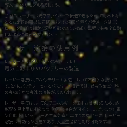
導入しやすいといえるでしょう。
さらに、レーザーは光学ファイバーで伝送できるため、ロボットな
どとも比較的容易に連携できます。溶接位置やパラメータはコン
ピュータ制御で細かく調整可能であり、複雑な工程でも完全自動
化による連続運転が可能です。
レーザー溶接の使用例
レーザー溶接の使用例を3つ紹介します。
電気自動車（EV）バッテリーの製造
レーザー溶接は、EVバッテリーの製造において不可欠な技術で
す。とくにバッテリーセルとバスバーの接合では、異なる金属材料
の高精度かつ高速な溶接が求められます。
レーザー溶接は、非接触でエネルギーを集中させられるため、熱
影響を最小限に抑えつつ、強固な接合が可能です。これにより、電
気自動車用バッテリーの生産効率も高まります。さらに、レーザー
溶接は自動化が容易であり、大量生産にも対応可能です。