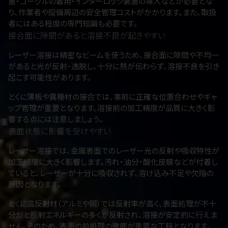
置・ゴーグルの着用・インターロック装置の導入などが必要とな
り、作業者や設備周辺の安全管理コストがかかります。また、取扱
者にはある程度の専門知識も必要です。
接合面に隙間があると溶接不良が起きやすい
レーザー溶接は精密なビームを使うため、接合面に隙間や不均一
があると光が反射・逸脱し、十分に熱が伝わらず、溶接不良を引き
起こす可能性があります。
とくに薄板や異種材の接合では、事前に正確な位置合わせやギャ
ップ管理が重要となります。溶接前の加工精度が品質に大きく影
響する点には注意しましょう。
表面状態に影響を受けやすい
レーザー溶接では、金属表面でのレーザー光の反射や吸収特性が
加工精度に大きく影響します。汚れ・油分・酸化皮膜などが付着し
ていると、レーザーが十分に吸収されず、溶け込み不足や欠陥の
原因となります。
とくに高反射材（アルミや銅）では反射率が高く、表面処理が不十
分だと照射エネルギーの多くが反射され、溶接が安定的に行えま
せん。そのため、表面の前処理の徹底が重要な工程となります。