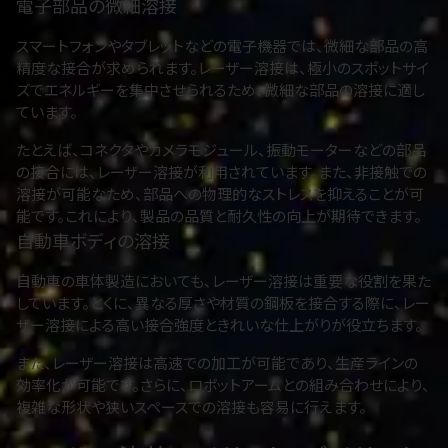
電子部品の微細溶接
スマートフォンやタブレットなどの電子機器では、微細な部品の高
精度な接合が求められます。レーザー溶接は、極小のスポットサイ
ズでエネルギーを集中させられるため、微細な部品の溶接に適し
ています。
たとえば、コネクタやカメラモジュール、振動モーターなどの部品
の接合には、レーザー溶接が利用されています。また、非接触での
溶接が可能なため、部品への物理的なストレスを抑えることが可
能です。これにより、製品の品質と耐久性の向上が期待できます。
自動車ボディの溶接
自動車の車体製造においても、レーザー溶接は重要な役割を果た
しています。とくに、異なる厚さや材質の鋼板を接合する際に、レー
ザー溶接による高い接合強度ときれいな仕上がりが役立ちます。
また、レーザー溶接は高速での加工が可能であり、生産ラインの
効率化が可能です。さらに、ロボットアームとの組み合わせにより、
複雑な形状や狭いスペースでの溶接も容易に行えます。