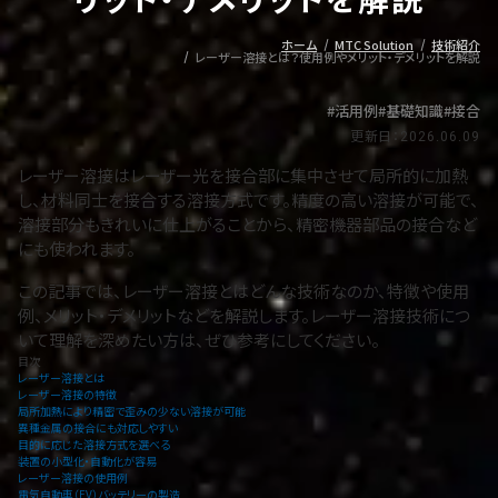
ホーム
MTC Solution
技術紹介
レーザー溶接とは？使用例やメリット・デメリットを解説
活用例
基礎知識
接合
更新日：2026.06.09
レーザー溶接はレーザー光を接合部に集中させて局所的に加熱
し、材料同士を接合する溶接方式です。精度の高い溶接が可能で、
溶接部分もきれいに仕上がることから、精密機器部品の接合など
にも使われます。
この記事では、レーザー溶接とはどんな技術なのか、特徴や使用
例、メリット・デメリットなどを解説します。レーザー溶接技術につ
いて理解を深めたい方は、ぜひ参考にしてください。
目次
レーザー溶接とは
レーザー溶接の特徴
局所加熱により精密で歪みの少ない溶接が可能
異種金属の接合にも対応しやすい
目的に応じた溶接方式を選べる
装置の小型化・自動化が容易
レーザー溶接の使用例
電気自動車（EV）バッテリーの製造