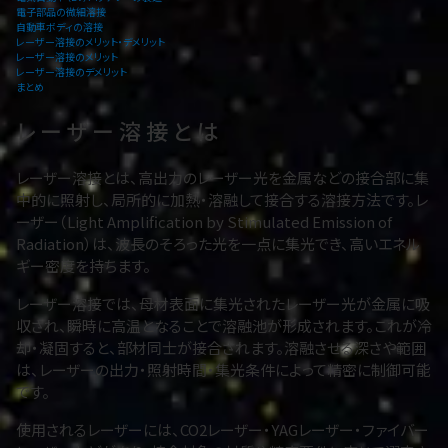
電子部品の微細溶接
自動車ボディの溶接
レーザー溶接のメリット・デメリット
レーザー溶接のメリット
レーザー溶接のデメリット
まとめ
レーザー溶接とは
レーザー溶接とは、高出力のレーザー光を金属などの接合部に集
中的に照射し、局所的に加熱・溶融して接合する溶接方法です。レ
ーザー（Light Amplification by Stimulated Emission of
Radiation）は、波長のそろった光を一点に集光でき、高いエネル
ギー密度を持ちます。
レーザー溶接では、母材表面に集光されたレーザー光が金属に吸
収され、瞬時に高温となることで溶融池が形成されます。これが冷
却・凝固すると、部材同士が接合されます。溶融させる深さや範囲
は、レーザーの出力・照射時間・集光条件によって精密に制御可能
です。
使用されるレーザーには、CO2レーザー・YAGレーザー・ファイバー