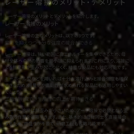
レーザー溶接のメリット・デメリット
レーザー溶接のメリットとデメリットを紹介します。
レーザー溶接のメリット
レーザー溶接の主なメリットは、以下の3つです。
変形を抑えつつ十分な強度の接合ができる
レーザー溶接は、狭い範囲に高エネルギーを集中できるため、母
材全体への熱の影響を最小限に抑えられます。これにより、溶接に
よる熱変形や歪みが起こりにくく、精密な製品にも対応可能です。
キーホール型などを用いれば十分な溶け込みと接合強度も確保
できるため、軽量化や高剛性が求められる製品にも活用しやすい
でしょう。
工数が削減でき生産性の向上が期待できる
レーザー溶接は熱歪みが小さいため、アーク溶接で必要となる歪
み取り作業を省略できます。また、基本的に母材同士を直接接合
するため、肉盛りが不要で、研磨工程も省略可能です。