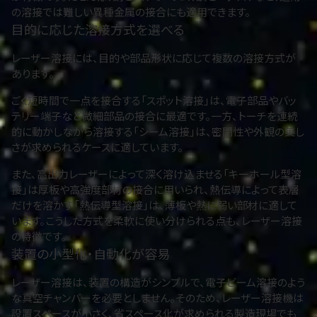
の溶接では難しい異種金属の接合にも適用できます。
目的に応じた溶接方式を選べる
レーザー溶接には、目的や部品形状に応じて複数の溶接方式が
あります。
ごく短時間で一点を接合する「スポット溶接」は、電子部品やバッ
テリー端子など微細部品の接合に最適です。一方、トーチを連続
的に動かしながら溶接する「シーム溶接」は、密閉性や外観の美し
さが求められるケースに適しています。
また、高出力レーザーによって深く溶け込ませる「キーホール型溶
接」は厚板や高強度部材の接合に用いられ、熱伝導によって表層
だけを溶かす「熱伝導型溶接」は、薄板や熱に弱い部材に適して
います。こうした方式を柔軟に使い分けられる点も、レーザー溶接
の特徴です。
装置の小型化・自動化が容易
レーザー溶接は、装置の構造がシンプルで、電子ビーム溶接のよう
な真空チャンバーを必要としません。そのため、レーザー溶接機は
設置スペースが小さく、省スペース化が求められる製造現場でも