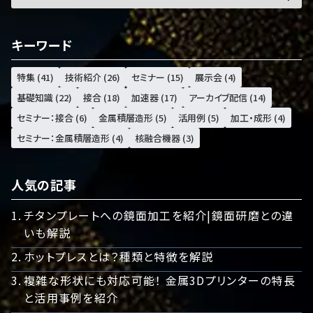
キーワード
特集 (41)
技術紹介 (26)
セミナー (15)
展示会 (4)
基礎知識 (22)
接合 (18)
加速器 (17)
アーカイブ配信 (14)
セミナー：接合 (6)
金属積層造形 (5)
活用例 (5)
加工・成形 (4)
セミナー：金属積層造形 (4)
核融合機器 (3)
人気の記事
チタンプレートへの鏡面加工を紹介|鏡面研磨との違
いも解説
ホットプレスとは？種類と特徴を解説
複雑な形状にも対応可能！ 金属3Dプリンターの特長
と活用事例を紹介