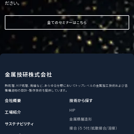
ださい。
全てのセミナーはこちら
金属技研株式会社
熱処理、HIP処理、焼結など、あらゆる分野においてトップレベルの金属加工技術および各
種構造物の設計・製作技術を提供しています。
会社概要
技術から探す
HIP
工場紹介
金属積層造形
サステナビリティ
接合 (ろう付/拡散接合/溶接）