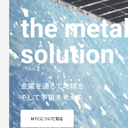
the meta
solution
金属を通して地球を
そして宇宙を考える
MTCについて知る