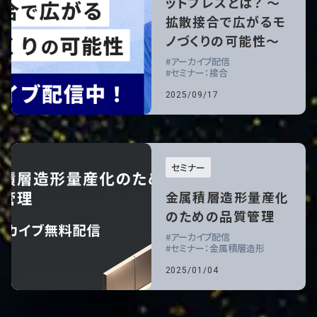
ットプレスとは？ ～
拡散接合で広がるモ
ノづくりの可能性～
アーカイブ配信
セミナー：接合
2025/09/17
セミナー
金属積層造形量産化
のための品質管理
アーカイブ配信
セミナー：金属積層造形
2025/01/04