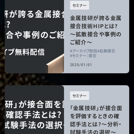
セミナー
金属技研が誇る金属
接合技術HIPとは?
～拡散接合や事例の
ご紹介～
アーカイブ配信
拡散接合
セミナー：接合
2025/01/01
セミナー
「金属技研」が接合面
を評価するときの確
認手法とは?～分析・
試験手法の選択～