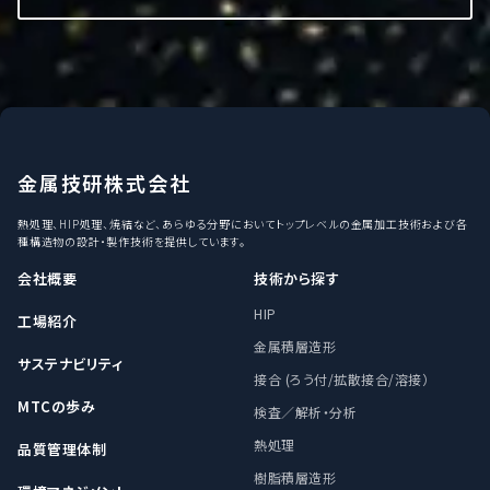
金属技研株式会社
熱処理、HIP処理、焼結など、あらゆる分野においてトップレベルの金属加工技術および各
種構造物の設計・製作技術を提供しています。
会社概要
技術から探す
HIP
工場紹介
金属積層造形
サステナビリティ
接合 (ろう付/拡散接合/溶接）
MTCの歩み
検査／解析・分析
熱処理
品質管理体制
樹脂積層造形