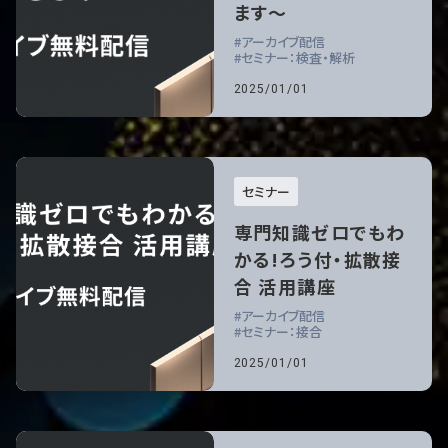
ます～
アーカイブ配信
セミナー：検査・解析
2025/01/01
セミナー
専門知識ゼロでもわ
かる!ろう付・拡散接
合 活用講座
アーカイブ配信
セミナー：接合
2025/01/01