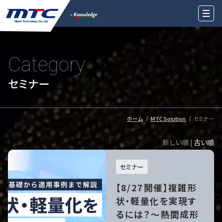
Category
セミナー
ホーム
MTC Solution
セミナー
新しい順 |
古い順
セミナー
【8/27開催】複雑形
状・軽量化を実現す
るには？～熱間成形