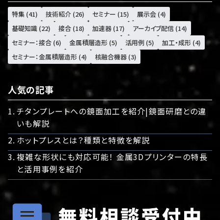
特集 (41)
技術紹介 (26)
セミナー (15)
展示会 (4)
基礎知識 (22)
接合 (18)
加速器 (17)
アーカイブ配信 (14)
セミナー：接合 (6)
金属積層造形 (5)
活用例 (5)
加工・成形 (4)
セミナー：金属積層造形 (4)
核融合機器 (3)
人気の記事
チタンプレートへの鏡面加工を紹介|鏡面研磨との違
いも解説
ホットプレスとは？種類と特徴を解説
複雑な形状にも対応可能！ 金属3Dプリンターの特長
と活用事例を紹介