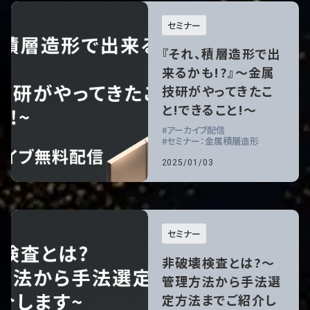
セミナー
『それ、積層造形で出
来るかも!?』～金属
技研がやってきたこ
と!できること!～
アーカイブ配信
セミナー：金属積層造形
2025/01/03
セミナー
非破壊検査とは?～
管理方法から手法選
定方法までご紹介し