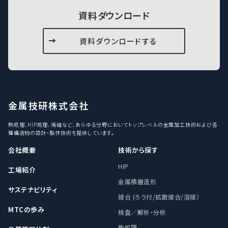
資料ダウンロード
資料ダウンロードする
金属技研株式会社
熱処理、HIP処理、焼結など、あらゆる分野においてトップレベルの金属加工技術および各
種構造物の設計・製作技術を提供しています。
会社概要
技術から探す
HIP
工場紹介
金属積層造形
サステナビリティ
接合 (ろう付/拡散接合/溶接）
MTCの歩み
検査／解析・分析
熱処理