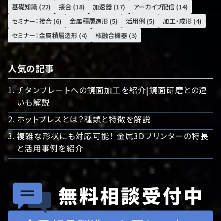
基礎知識 (22)
接合 (18)
加速器 (17)
アーカイブ配信 (14)
セミナー：接合 (6)
金属積層造形 (5)
活用例 (5)
加工・成形 (4)
セミナー：金属積層造形 (4)
核融合機器 (3)
人気の記事
チタンプレートへの鏡面加工を紹介|鏡面研磨との違
いも解説
ホットプレスとは？種類と特徴を解説
複雑な形状にも対応可能！ 金属3Dプリンターの特長
と活用事例を紹介