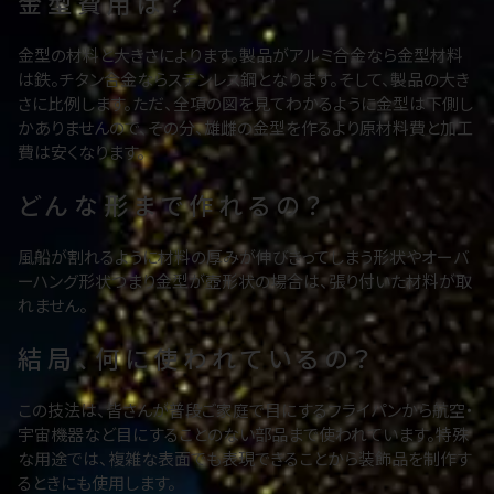
金型費用は？
金型の材料と大きさによります。製品がアルミ合金なら金型材料
は鉄。チタン合金ならステンレス鋼となります。そして、製品の大き
さに比例します。ただ、全項の図を見てわかるように金型は下側し
かありませんので、その分、雄雌の金型を作るより原材料費と加工
費は安くなります。
どんな形まで作れるの？
風船が割れるように材料の厚みが伸びきってしまう形状やオーバ
ーハング形状つまり金型が壺形状の場合は、張り付いた材料が取
れません。
結局、何に使われているの？
この技法は、皆さんが普段ご家庭で目にするフライパンから航空・
宇宙機器など目にすることのない部品まで使われています。特殊
な用途では、複雑な表面でも表現できることから装飾品を制作す
るときにも使用します。