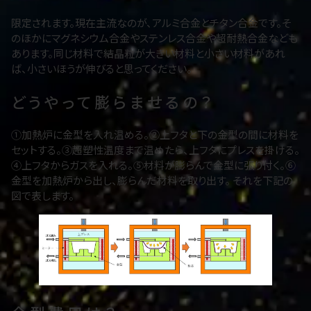
限定されます。現在主流なのが、アルミ合金とチタン合金です。そ
のほかにマグネシウム合金やステンレス合金や超耐熱合金なども
あります。同じ材料で結晶粒が大きい材料と小さい材料があれ
ば、小さいほうが伸びると思ってください。
どうやって膨らませるの？
①加熱炉に金型を入れ温める。②上フタと下の金型の間に材料を
セットする。③超塑性温度まで温めたら、上フタにプレスを掛ける。
④上フタからガスを入れる。⑤材料が膨らんで金型に張り付く。⑥
金型を加熱炉から出し、膨らんだ材料を取り出す。 それを下記の
図で表します。