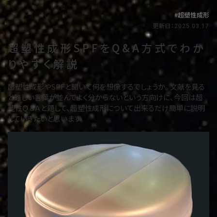
超塑性成形
更新日：2025.03.17
超塑性成形SPFをQ&A方式でわか
りやすく解説
超塑性成形やSPFと聞いて何を想像するでしょうか。 文献を見る
と難しい言葉が並んでよく分からないという方向けに、今回は超
塑性Ｑ＆Ａと題して、超塑性成形について出来るだけ簡単に説明
していきたいと思います。