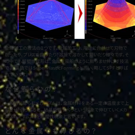
金属加工の技法の１つです。金属加工は、用途に合わせて刃物で
削ったり、プレスで曲げたり、溶接で溶かして繋いだり様々です。そ
の中でも超塑性成形は、金属を風船のように膨らませ伸ばす技法
です。英語ではSuperPlasticFormingと言い、略してSPFと呼ば
れています。
なぜ膨らむの？
一般的に膨らむメカニズムは、金属材料をある一定の温度まで上
昇させ、引っ張ると、 結晶粒界すべりという現象で伸びていくメカ
ニズムです。これを超塑性現象と言います。
どんな金属でも伸びるの？