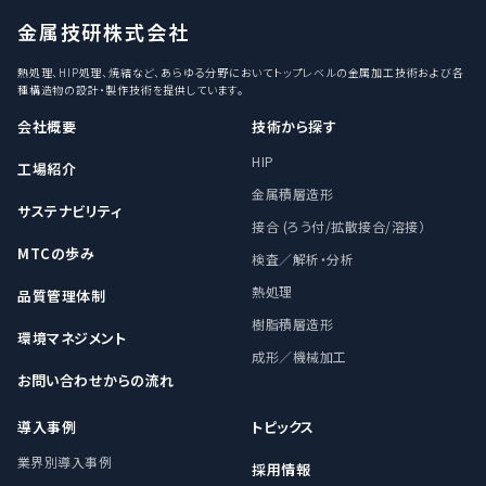
金属技研株式会社
熱処理、HIP処理、焼結など、あらゆる分野においてトップレベルの金属加工技術および各
種構造物の設計・製作技術を提供しています。
会社概要
技術から探す
HIP
工場紹介
金属積層造形
サステナビリティ
接合 (ろう付/拡散接合/溶接）
MTCの歩み
検査／解析・分析
熱処理
品質管理体制
樹脂積層造形
環境マネジメント
成形／機械加工
お問い合わせからの流れ
導入事例
トピックス
業界別導入事例
採用情報