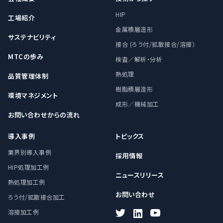
HIP
工場紹介
金属積層造形
サステナビリティ
接合 (ろう付/拡散接合/溶接）
MTCの歩み
検査／解析・分析
熱処理
品質管理体制
樹脂積層造形
環境マネジメント
成形／機械加工
お問い合わせからの流れ
導入事例
トピックス
業界別導入事例
採用情報
HIP処理加工例
ニュースリリース
熱処理加工例
お問い合わせ
ろう付/拡散接合加工
溶接加工例