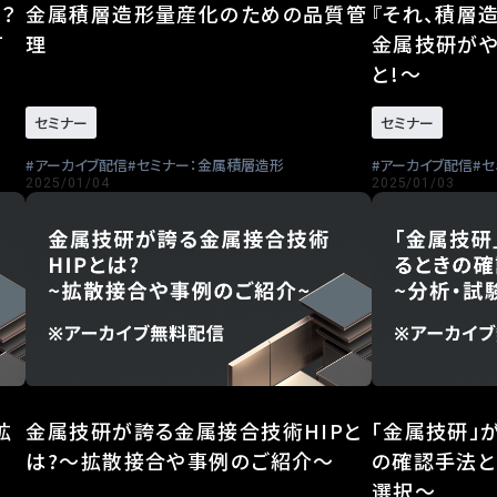
金属積層造形量産化のための品質管
『それ、積層
？
理
金属技研がや
可
と!～
セミナー
セミナー
アーカイブ配信
セミナー：金属積層造形
アーカイブ配信
セ
2025/01/04
2025/01/03
拡
金属技研が誇る金属接合技術HIPと
「金属技研」
は?～拡散接合や事例のご紹介～
の確認手法と
選択～