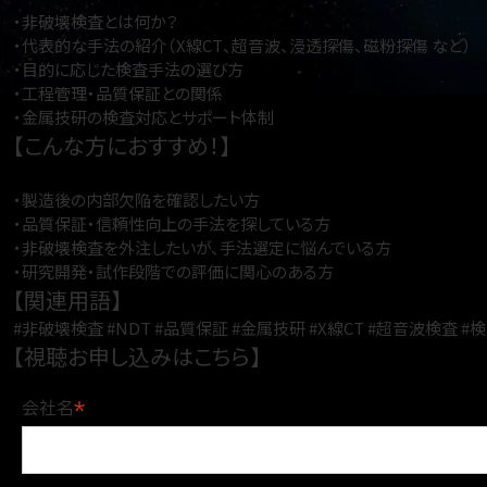
・非破壊検査とは何か？
・代表的な手法の紹介（X線CT、超音波、浸透探傷、磁粉探傷 など）
・目的に応じた検査手法の選び方
・工程管理・品質保証との関係
・金属技研の検査対応とサポート体制
【こんな方におすすめ！】
・製造後の内部欠陥を確認したい方
・品質保証・信頼性向上の手法を探している方
・非破壊検査を外注したいが、手法選定に悩んでいる方
・研究開発・試作段階での評価に関心のある方
【関連用語】
#非破壊検査 #NDT #品質保証 #金属技研 #X線CT #超音波検査 #
【視聴お申し込みはこちら】