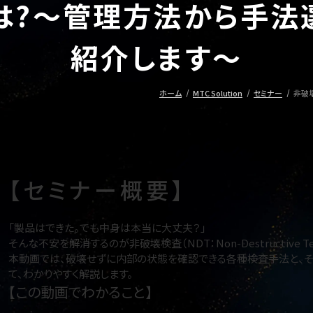
は?～管理方法から手法
紹介します～
ホーム
MTC Solution
セミナー
非破
【セミナー概要】
「製品はできた。でも中身は本当に大丈夫？」
そんな不安を解消するのが非破壊検査（NDT：Non-Destructive Tes
本動画では、破壊せずに内部の状態を確認できる各種検査手法と、そ
て、わかりやすく解説します。
【この動画でわかること】