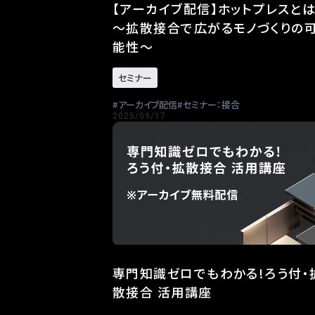
【アーカイブ配信】ホットプレスとは
～拡散接合で広がるモノづくりの
能性～
セミナー
アーカイブ配信
セミナー：接合
2025/09/17
専門知識ゼロでもわかる!ろう付・
散接合 活用講座