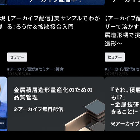
実現
【アーカイブ配信】実サンプルでわか
【アーカイブ
礎
る！ろう付＆拡散接合入門
ザーで溶かす
属造形機で挑
造形～
セミナー
セミナー
アーカイブ配信
セミナー：接合
アーカイブ配信
セ
2026/06/04
2025/12/26