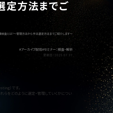
選定方法までご
壊検査とは?～管理方法から手法選定方法までご紹介します～
アーカイブ配信
セミナー：検査・解析
更新日：2025.07.31
ting）です。
れらをどのように選定・管理していくかについ