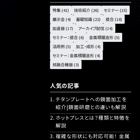
特集 (41)
技術紹介 (26)
セミナー (15)
展示会 (4)
基礎知識 (22)
接合 (18)
加速器 (17)
アーカイブ配信 (14)
セミナー：接合 (6)
金属積層造形 (5)
活用例 (5)
加工・成形 (4)
セミナー：金属積層造形 (4)
核融合機器 (3)
人気の記事
チタンプレートへの鏡面加工を
紹介|鏡面研磨との違いも解説
ホットプレスとは？種類と特徴を
解説
複雑な形状にも対応可能！ 金属