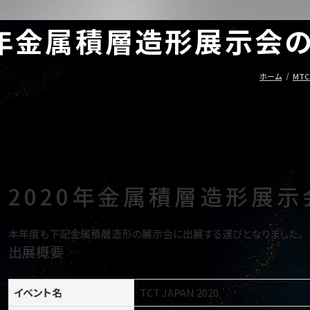
0年金属積層造形展示会
ホーム
MTC 
2020年金属積層造形展
本年度も下記金属積層造形の展示会に出展する運びとなりました。
出展概要
イベント名
TCT JAPAN 2020