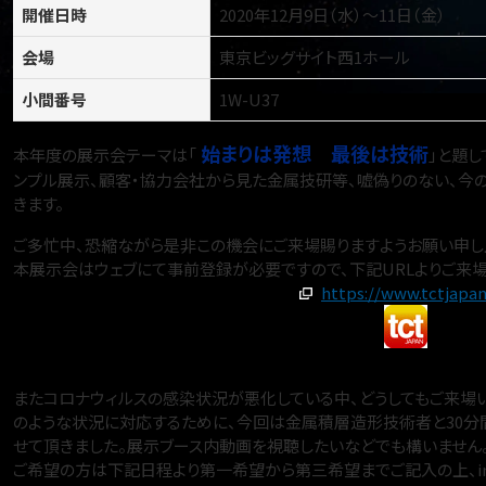
開催日時
2020年12月9日（水）〜11日（金）
会場
東京ビッグサイト西1ホール
小間番号
1W-U37
始まりは発想 最後は技術
本年度の展示会テーマは「
」と題
ンプル展示、顧客・協力会社から見た金属技研等、嘘偽りのない、今
きます。
ご多忙中、恐縮ながら是非この機会にご来場賜りますようお願い申し
本展示会はウェブにて事前登録が必要ですので、下記URLよりご来場
https://www.tctjapan
またコロナウィルスの感染状況が悪化している中、どうしてもご来場
のような状況に対応するために、今回は金属積層造形技術者と30分間
せて頂きました。展示ブース内動画を視聴したいなどでも構いません
ご希望の方は下記日程より第一希望から第三希望までご記入の上、info@k