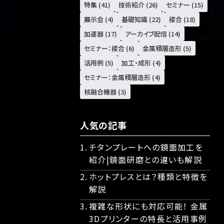
特集 (41)
技術紹介 (26)
セミナー (15)
展示会 (4)
基礎知識 (22)
接合 (18)
加速器 (17)
アーカイブ配信 (14)
セミナー：接合 (6)
金属積層造形 (5)
活用例 (5)
加工・成形 (4)
セミナー：金属積層造形 (4)
核融合機器 (3)
人気の記事
チタンプレートへの鏡面加工を
紹介|鏡面研磨との違いも解説
ホットプレスとは？種類と特徴を
解説
複雑な形状にも対応可能！ 金属
3Dプリンターの特長と活用事例