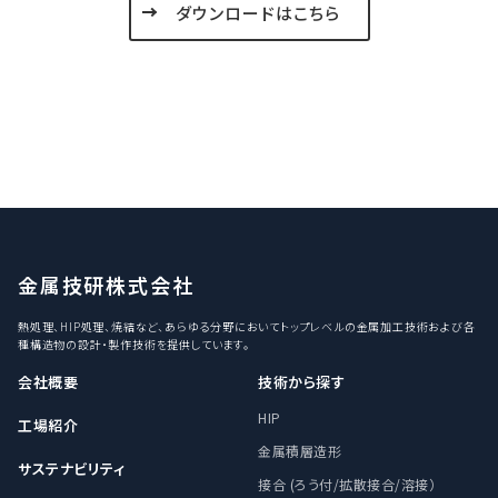
ダウンロードはこちら
金属技研株式会社
熱処理、HIP処理、焼結など、あらゆる分野においてトップレベルの金属加工技術および各
種構造物の設計・製作技術を提供しています。
会社概要
技術から探す
HIP
工場紹介
金属積層造形
サステナビリティ
接合 (ろう付/拡散接合/溶接）