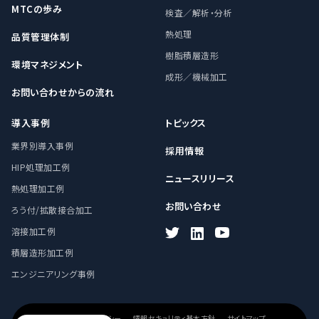
MTCの歩み
検査／解析・分析
熱処理
品質管理体制
樹脂積層造形
環境マネジメント
成形／機械加工
お問い合わせからの流れ
導入事例
トピックス
業界別導入事例
採用情報
HIP処理加工例
ニュースリリース
熱処理加工例
お問い合わせ
ろう付/拡散接合加工
溶接加工例
積層造形加工例
エンジニアリング事例
プライバシーポリシー
情報セキュリティ基本方針
サイトマップ